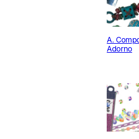
A.
Compo
Adorno