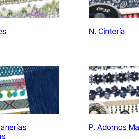
es
N.
Cintería
anerías
P.
Adornos Ma
as