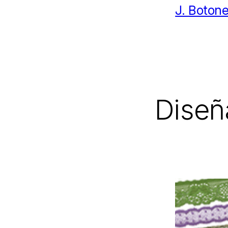
J.
Botone
Diseñ