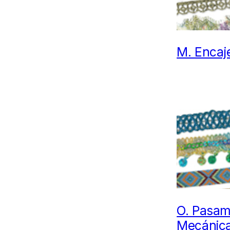
M.
Encaj
O.
Pasam
Mecánic